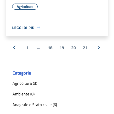
Agricoltura
LEGGI DI PIÙ
1
...
18
19
20
21
« Precedente
Successi
Categorie
Agricoltura (3)
Ambiente (8)
Anagrafe e Stato civile (6)