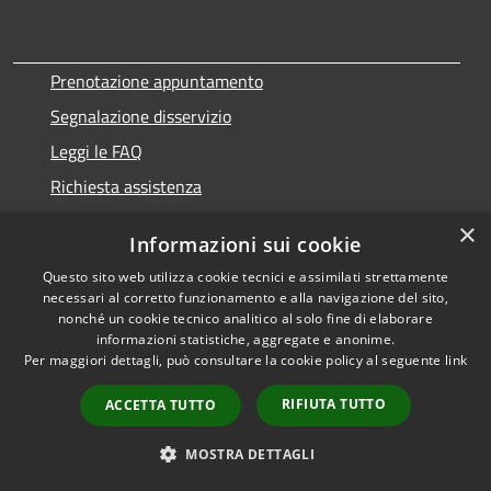
Prenotazione appuntamento
Segnalazione disservizio
Leggi le FAQ
Richiesta assistenza
Statistiche Web
×
Informazioni sui cookie
Questo sito web utilizza cookie tecnici e assimilati strettamente
necessari al corretto funzionamento e alla navigazione del sito,
nonché un cookie tecnico analitico al solo fine di elaborare
Amministrazione trasparente
informazioni statistiche, aggregate e anonime.
Informativa privacy
Per maggiori dettagli, può consultare la cookie policy al seguente
link
Note legali
RIFIUTA TUTTO
ACCETTA TUTTO
Dichiarazione di accessibilità
MOSTRA DETTAGLI