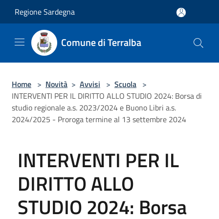
Salta al contenuto principale
Regione Sardegna
Comune di Terralba
Home
>
Novità
>
Avvisi
>
Scuola
>
INTERVENTI PER IL DIRITTO ALLO STUDIO 2024: Borsa di
studio regionale a.s. 2023/2024 e Buono Libri a.s.
2024/2025 - Proroga termine al 13 settembre 2024
INTERVENTI PER IL
DIRITTO ALLO
STUDIO 2024: Borsa