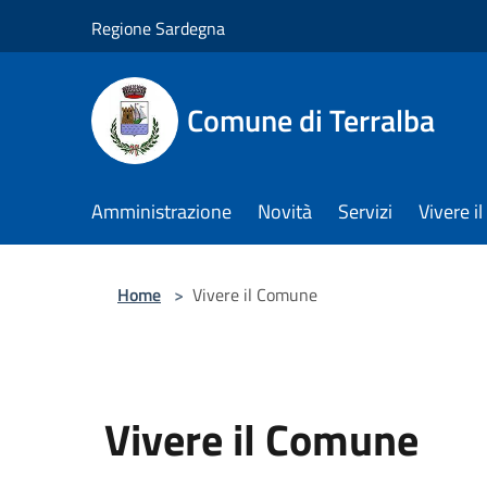
Salta al contenuto principale
Regione Sardegna
Comune di Terralba
Amministrazione
Novità
Servizi
Vivere 
Home
>
Vivere il Comune
Vivere il Comune