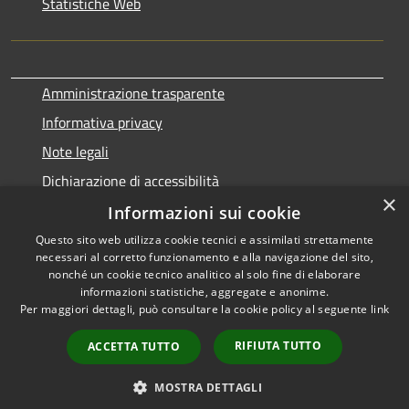
Statistiche Web
Amministrazione trasparente
Informativa privacy
Note legali
Dichiarazione di accessibilità
×
Informazioni sui cookie
Questo sito web utilizza cookie tecnici e assimilati strettamente
necessari al corretto funzionamento e alla navigazione del sito,
RSS
Copyright © 2026 • Comune di
nonché un cookie tecnico analitico al solo fine di elaborare
Accessibilità
informazioni statistiche, aggregate e anonime.
Terralba • Powered by
Per maggiori dettagli, può consultare la cookie policy al seguente
link
Privacy
Municipium
Accesso
•
Cookie
redazione
RIFIUTA TUTTO
ACCETTA TUTTO
Mappa del sito
Statistiche web
MOSTRA DETTAGLI