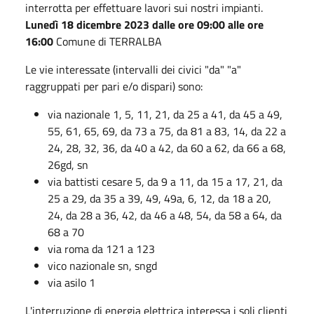
interrotta per effettuare lavori sui nostri impianti.
Lunedì 18 dicembre 2023 dalle ore 09:00 alle ore
16:00
Comune di TERRALBA
Le vie interessate (intervalli dei civici "da" "a"
raggruppati per pari e/o dispari) sono:
via nazionale 1, 5, 11, 21, da 25 a 41, da 45 a 49,
55, 61, 65, 69, da 73 a 75, da 81 a 83, 14, da 22 a
24, 28, 32, 36, da 40 a 42, da 60 a 62, da 66 a 68,
26gd, sn
via battisti cesare 5, da 9 a 11, da 15 a 17, 21, da
25 a 29, da 35 a 39, 49, 49a, 6, 12, da 18 a 20,
24, da 28 a 36, 42, da 46 a 48, 54, da 58 a 64, da
68 a 70
via roma da 121 a 123
vico nazionale sn, sngd
via asilo 1
L'interruzione di energia elettrica interessa i soli clienti