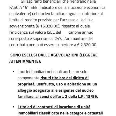
Gli aspiranti beneficiari che rientrano nella
FASCIA “
B
” ISEE (Indicatore della situazione economica
equivalente) del nucleo familiare uguale o inferiore al
limite di reddito previsto per l’accesso all’edilizia
sovvenzionata (€ 16.828,00), rispetto al quale
l’incidenza sul valore ISEE del canone annuo
corrisposto è superiore al 24%. L’ammontare del
contributo non può essere superiore a € 2.320,00.
SONO ESCLUSI DALLE AGEVOLAZIONI (LEGGERE
ATTENTAMENTE):
I nuclei familiari nei quali anche un solo
componente
risulti titolare del diritto di
proprietà, usufrutto, uso o abitazione su un
alloggio adeguato alle esigenze del nucleo
familiare, ai sensi dell’art. 2 della L.R. 13/89.
I titolari di contratti di locazione di unità
immobiliari classificate nelle categorie catastali