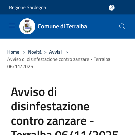
Salta al contenuto principale
Regione Sardegna
Comune di Terralba
Home
>
Novità
>
Avvisi
>
Avviso di disinfestazione contro zanzare - Terralba
06/11/2025
Avviso di
disinfestazione
contro zanzare -
Terralba 06/11/2025