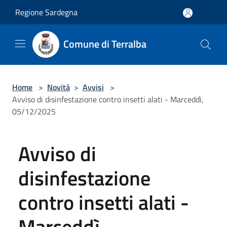
Salta al contenuto principale
Regione Sardegna
Comune di Terralba
Home
>
Novità
>
Avvisi
>
Avviso di disinfestazione contro insetti alati - Marceddì,
05/12/2025
Avviso di
disinfestazione
contro insetti alati -
Marceddì,