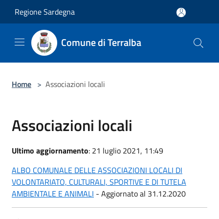
Salta al contenuto principale
Regione Sardegna
Comune di Terralba
Home
>
Associazioni locali
Associazioni locali
Ultimo aggiornamento
: 21 luglio 2021, 11:49
ALBO COMUNALE DELLE ASSOCIAZIONI LOCALI DI
VOLONTARIATO, CULTURALI, SPORTIVE E DI TUTELA
AMBIENTALE E ANIMALI
- Aggiornato al 31.12.2020