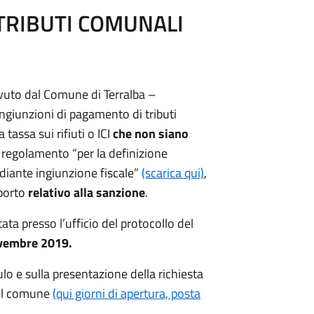
 TRIBUTI COMUNALI
evuto dal Comune di Terralba –
ngiunzioni di pagamento di tributi
tassa sui rifiuti o ICI
che non siano
l regolamento “per la definizione
ediante ingiunzione fiscale”
(scarica qui)
,
mporto
relativo alla sanzione
.
ta presso l’ufficio del protocollo del
novembre 2019.
o e sulla presentazione della richiesta
 del comune
(qui giorni di apertura, posta