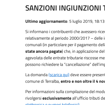
SANZIONI INGIUNZIONI
Ultimo aggiornamento
: 5 luglio 2019, 18:13
Si informano i contribuenti che avessero ric
relativamente al periodo 2000/2017 – delle i
comunali (in particolare per il pagamento della 
state ancora pagate
) che, in applicazione de
agevolata delle entrate tributarie riscosse m
possono richiedere la “cancellazione” dell’i
La domanda
(scarica qui)
deve essere presenta
comune di Terralba,
entro e non oltre il 4 
Per informazioni sulla compilazione del modul
rivolgersi
esclusivamente
all’ufficio tributi
elettronica e numeri telefonici)
.