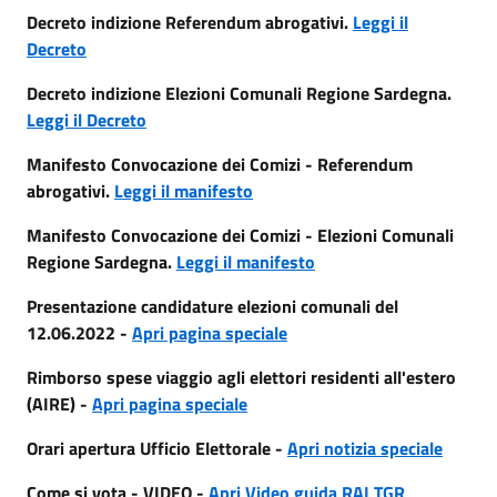
Decreto indizione Referendum abrogativi.
Leggi il
Decreto
Decreto indizione Elezioni Comunali Regione Sardegna.
Leggi il Decreto
Manifesto Convocazione dei Comizi - Referendum
abrogativi.
Leggi il manifesto
Manifesto Convocazione dei Comizi - Elezioni Comunali
Regione Sardegna.
Leggi il manifesto
Presentazione candidature elezioni comunali del
12.06.2022 -
Apri pagina speciale
Rimborso spese viaggio agli elettori residenti all'estero
(AIRE) -
Apri pagina speciale
Orari apertura Ufficio Elettorale -
Apri notizia speciale
Come si vota - VIDEO -
Apri Video guida RAI TGR