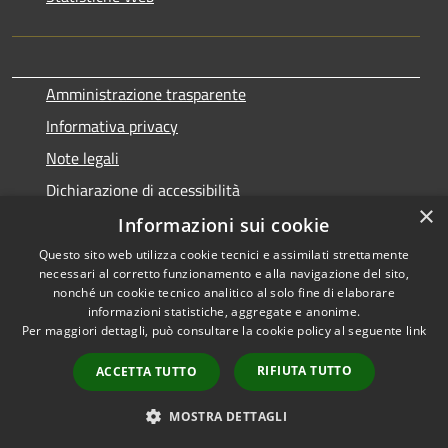
Amministrazione trasparente
Informativa privacy
Note legali
Dichiarazione di accessibilità
×
Informazioni sui cookie
Questo sito web utilizza cookie tecnici e assimilati strettamente
necessari al corretto funzionamento e alla navigazione del sito,
RSS
Copyright © 2026 • Comune di
nonché un cookie tecnico analitico al solo fine di elaborare
Accessibilità
informazioni statistiche, aggregate e anonime.
Terralba • Powered by
Per maggiori dettagli, può consultare la cookie policy al seguente
link
Privacy
Municipium
Accesso
•
Cookie
redazione
RIFIUTA TUTTO
ACCETTA TUTTO
Mappa del sito
Statistiche web
MOSTRA DETTAGLI