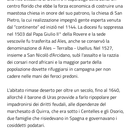
centro florido che ebbe la forza economica di costruire una
maestosa chiesa in onore del suo patrono, la chiesa di San
Pietro, la cui realizzazione impegnò gente esperta venuta
dal “continente” ed iniziò nel 1144. La diocesi fu soppressa
nel 1503 dal Papa Giulio II° della Rovere e la sede
vescovile fu trasferita ad Ales, anche se conservò la
denominazione di Ales – Terralba - Usellus. Nel 1527,
insieme a San Nicolò d'Arcidano, subì l'assalto e la razzia
dei corsari nord africani e la maggior parte della
popolazione dovette rifuggiarsi in campagna per non
cadere nelle mani dei feroci predoni.
L'abitato rimase deserto per oltre un secolo, fino al 1640,
allorché il barone di Uras provvide a farlo ripopolare per
impadronirsi dei diritti feudali, alle dipendenze del
marchesato di Quirra, che era sotto i Centelles e gli Osorio,
due famiglie che risiedevano in Spagna e governavano i
cosiddetti podatari.