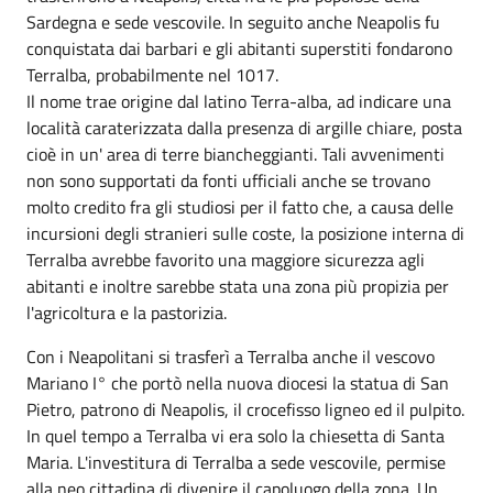
Sardegna e sede vescovile. In seguito anche Neapolis fu
conquistata dai barbari e gli abitanti superstiti fondarono
Terralba, probabilmente nel 1017.
Il nome trae origine dal latino Terra-alba, ad indicare una
località caraterizzata dalla presenza di argille chiare, posta
cioè in un' area di terre biancheggianti. Tali avvenimenti
non sono supportati da fonti ufficiali anche se trovano
molto credito fra gli studiosi per il fatto che, a causa delle
incursioni degli stranieri sulle coste, la posizione interna di
Terralba avrebbe favorito una maggiore sicurezza agli
abitanti e inoltre sarebbe stata una zona più propizia per
l'agricoltura e la pastorizia.
Con i Neapolitani si trasferì a Terralba anche il vescovo
Mariano I° che portò nella nuova diocesi la statua di San
Pietro, patrono di Neapolis, il crocefisso ligneo ed il pulpito.
In quel tempo a Terralba vi era solo la chiesetta di Santa
Maria. L'investitura di Terralba a sede vescovile, permise
alla neo cittadina di divenire il capoluogo della zona. Un