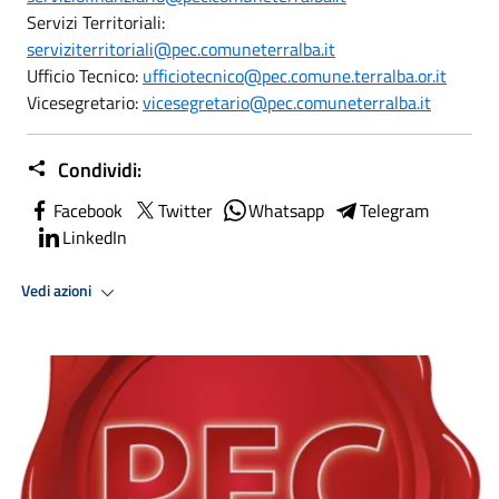
Servizi Territoriali:
serviziterritoriali@pec.comuneterralba.it
Ufficio Tecnico:
ufficiotecnico@pec.comune.terralba.or.it
Vicesegretario:
vicesegretario@pec.comuneterralba.it
Condividi:
Facebook
Twitter
Whatsapp
Telegram
LinkedIn
Vedi azioni