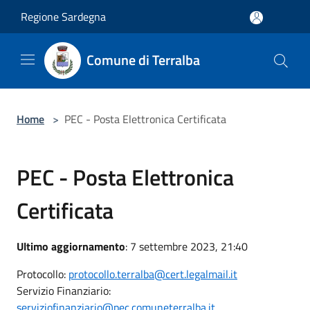
Salta al contenuto principale
Regione Sardegna
Comune di Terralba
Home
>
PEC - Posta Elettronica Certificata
PEC - Posta Elettronica
Certificata
Ultimo aggiornamento
: 7 settembre 2023, 21:40
Protocollo:
protocollo.terralba@cert.legalmail.it
Servizio Finanziario:
serviziofinanziario@pec.comuneterralba.it