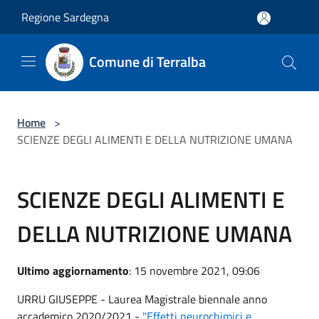
Salta al contenuto principale
Regione Sardegna
Comune di Terralba
Home
>
SCIENZE DEGLI ALIMENTI E DELLA NUTRIZIONE UMANA
SCIENZE DEGLI ALIMENTI E
DELLA NUTRIZIONE UMANA
Ultimo aggiornamento
: 15 novembre 2021, 09:06
URRU GIUSEPPE - Laurea Magistrale biennale anno
accademico 2020/2021 -
"Effetti neurochimici e