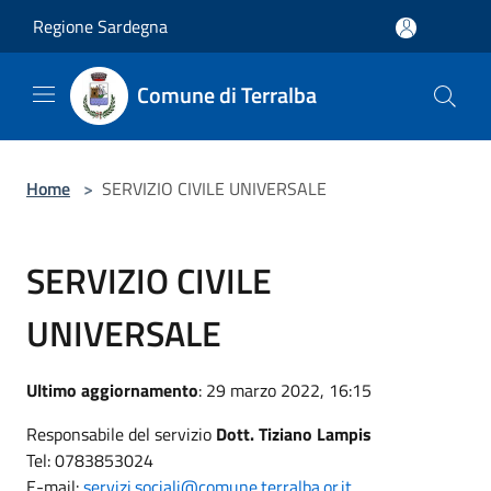
Salta al contenuto principale
Regione Sardegna
Comune di Terralba
Home
>
SERVIZIO CIVILE UNIVERSALE
SERVIZIO CIVILE
UNIVERSALE
Ultimo aggiornamento
: 29 marzo 2022, 16:15
Responsabile del servizio
Dott. Tiziano Lampis
Tel: 0783853024
E-mail:
servizi.sociali@comune.terralba.or.it