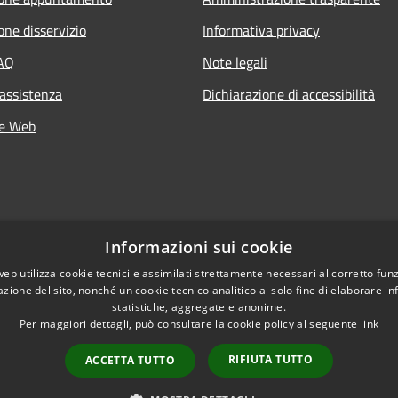
one disservizio
Informativa privacy
FAQ
Note legali
 assistenza
Dichiarazione di accessibilità
he Web
Informazioni sui cookie
web utilizza cookie tecnici e assimilati strettamente necessari al corretto fu
azione del sito, nonché un cookie tecnico analitico al solo fine di elaborare i
statistiche, aggregate e anonime.
Per maggiori dettagli, può consultare la cookie policy al seguente
link
RIFIUTA TUTTO
ACCETTA TUTTO
l sito
Copyright © 2026 • Comune d
Statistiche web