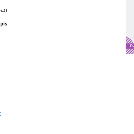
:40
mpis
t