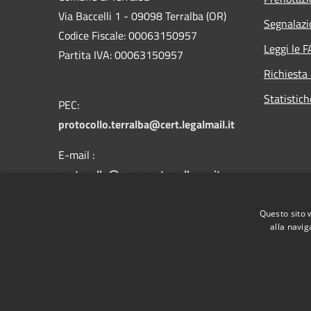
Via Baccelli 1 - 09098 Terralba (OR)
Segnalazi
Codice Fiscale: 00063150957
Leggi le 
Partita IVA: 00063150957
Richiesta
Statistic
PEC:
protocollo.terralba@cert.legalmail.it
E-mail :
protocollo@comune.terralba.or.it
Questo sito 
Centralino Unico: 078 385301
alla navig
RSS
Accessibilità
Privacy
Cookie
Mappa de