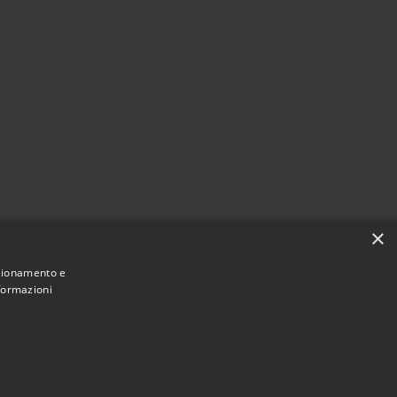
×
nzionamento e
nformazioni
Municipium
Accesso redazione
i Terralba • Powered by
•