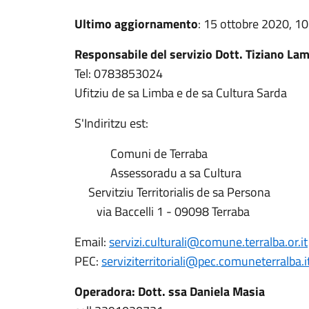
Ultimo aggiornamento
: 15 ottobre 2020, 10
Responsabile del servizio Dott. Tiziano La
Tel: 0783853024
Ufitziu de sa Limba e de sa Cultura Sarda
S'Indiritzu est:
Comuni de Terraba
Assessoradu a sa Cultura
Servitziu Territorialis de sa Persona
via Baccelli 1 - 09098 Terraba
Email:
servizi.culturali@comune.terralba.or.it
PEC:
serviziterritoriali@pec.comuneterralba.i
Operadora: Dott. ssa Daniela Masia