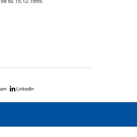
2 de su 15.12.1999.
ram
LinkedIn