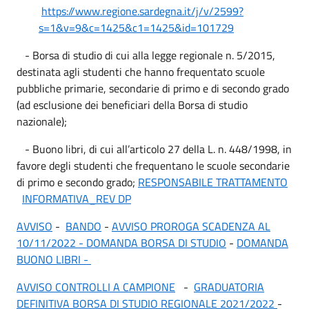
https://www.regione.sardegna.it/j/v/2599?
s=1&v=9&c=1425&c1=1425&id=101729
- Borsa di studio di cui alla legge regionale n. 5/2015,
destinata agli studenti che hanno frequentato scuole
pubbliche primarie, secondarie di primo e di secondo grado
(ad esclusione dei beneficiari della Borsa di studio
nazionale);
- Buono libri, di cui all’articolo 27 della L. n. 448/1998, in
favore degli studenti che frequentano le scuole secondarie
di primo e secondo grado;
RESPONSABILE TRATTAMENTO
INFORMATIVA_REV DP
AVVISO
-
BANDO
-
AVVISO PROROGA SCADENZA AL
10/11/2022
- DOMANDA BORSA DI STUDIO
-
DOMANDA
BUONO LIBRI -
AVVISO CONTROLLI A CAMPIONE
-
GRADUATORIA
DEFINITIVA BORSA DI STUDIO REGIONALE 2021/2022
-