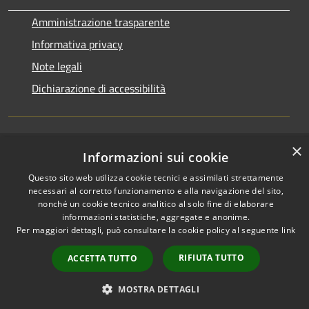
Amministrazione trasparente
Informativa privacy
Note legali
Dichiarazione di accessibilità
×
Informazioni sui cookie
RSS
Copyright © 2026 • Comune di
Accessibilità
Terralba • Powered by
Questo sito web utilizza cookie tecnici e assimilati strettamente
Privacy
Municipium
Accesso
•
necessari al corretto funzionamento e alla navigazione del sito,
nonché un cookie tecnico analitico al solo fine di elaborare
Cookie
redazione
informazioni statistiche, aggregate e anonime.
Mappa del sito
Per maggiori dettagli, può consultare la cookie policy al seguente
link
Statistiche web
RIFIUTA TUTTO
ACCETTA TUTTO
MOSTRA DETTAGLI