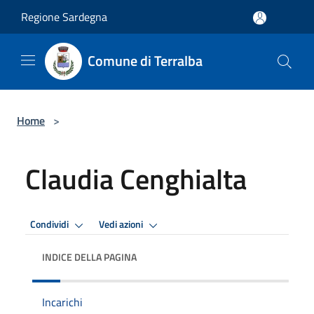
Salta al contenuto principale
Regione Sardegna
Comune di Terralba
Home
>
Claudia Cenghialta
Condividi
Vedi azioni
INDICE DELLA PAGINA
Incarichi