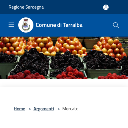
Salta al contenuto principale
Regione Sardegna
Comune di Terralba
Home
>
Argomenti
>
Mercato