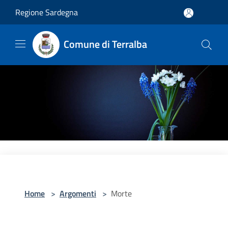
Salta al contenuto principale
Regione Sardegna
Comune di Terralba
Home
>
Argomenti
>
Morte