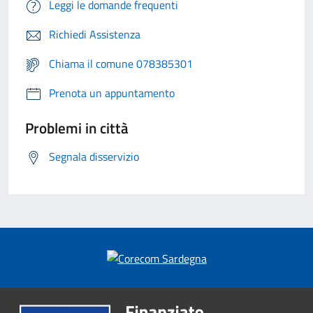
Leggi le domande frequenti
Richiedi Assistenza
Chiama il comune 078385301
Prenota un appuntamento
Problemi in città
Segnala disservizio