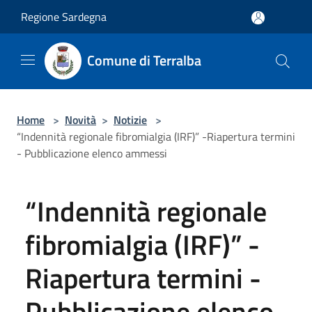
Salta al contenuto principale
Regione Sardegna
Comune di Terralba
Home
>
Novità
>
Notizie
>
“Indennità regionale fibromialgia (IRF)” -Riapertura termini
- Pubblicazione elenco ammessi
“Indennità regionale
fibromialgia (IRF)” -
Riapertura termini -
Pubblicazione elenco