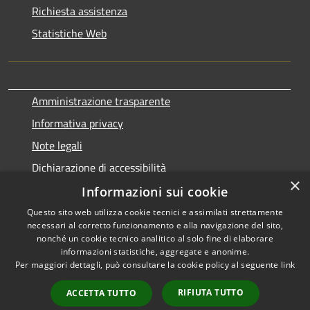
Richiesta assistenza
Statistiche Web
Amministrazione trasparente
Informativa privacy
Note legali
Dichiarazione di accessibilità
×
Informazioni sui cookie
Questo sito web utilizza cookie tecnici e assimilati strettamente
necessari al corretto funzionamento e alla navigazione del sito,
RSS
Copyright © 2026 • Comune di
nonché un cookie tecnico analitico al solo fine di elaborare
Accessibilità
informazioni statistiche, aggregate e anonime.
Terralba • Powered by
Per maggiori dettagli, può consultare la cookie policy al seguente
link
Privacy
Municipium
Accesso
•
Cookie
redazione
RIFIUTA TUTTO
ACCETTA TUTTO
Mappa del sito