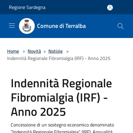
Salta al contenuto principale
Regione Sardegna
Comune di Terralba
Home
>
Novità
>
Notizie
>
Indennità Regionale Fibromialgia (IRF) - Anno 2025
Indennità Regionale
Fibromialgia (IRF) -
Anno 2025
Concessione di un sostegno economico denominato
“Indennità Regionale Fibromialgia" (IRF). Annualità