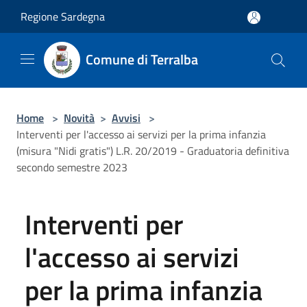
Salta al contenuto principale
Regione Sardegna
Comune di Terralba
Home
>
Novità
>
Avvisi
>
Interventi per l'accesso ai servizi per la prima infanzia
(misura "Nidi gratis") L.R. 20/2019 - Graduatoria definitiva
secondo semestre 2023
Interventi per
l'accesso ai servizi
per la prima infanzia