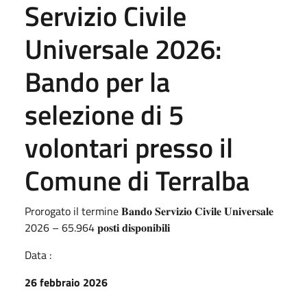
Servizio Civile
Universale 2026:
Bando per la
selezione di 5
volontari presso il
Comune di Terralba
Prorogato il termine 𝐁𝐚𝐧𝐝𝐨 𝐒𝐞𝐫𝐯𝐢𝐳𝐢𝐨 𝐂𝐢𝐯𝐢𝐥𝐞 𝐔𝐧𝐢𝐯𝐞𝐫𝐬𝐚𝐥𝐞
2026 – 65.964 𝐩𝐨𝐬𝐭𝐢 𝐝𝐢𝐬𝐩𝐨𝐧𝐢𝐛𝐢𝐥𝐢
Data :
26 febbraio 2026