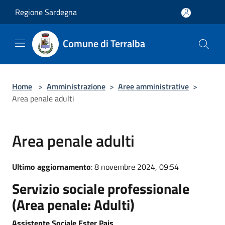
Salta al contenuto principale
Regione Sardegna
Comune di Terralba
Home
>
Amministrazione
>
Aree amministrative
>
Area penale adulti
Area penale adulti
Ultimo aggiornamento
: 8 novembre 2024, 09:54
Servizio sociale professionale
(Area penale:
Adulti)
Assistente Sociale Ester Pais