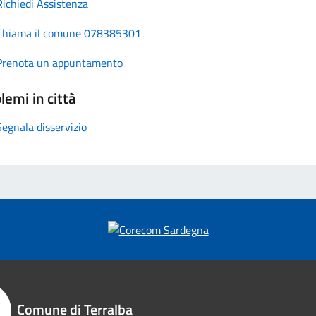
Richiedi Assistenza
Chiama il comune 078385301
Prenota un appuntamento
lemi in città
Segnala disservizio
Comune di Terralba