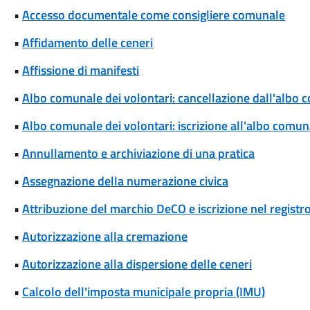
•
Accesso documentale come consigliere comunale
•
Affidamento delle ceneri
•
Affissione di manifesti
•
Albo comunale dei volontari: cancellazione dall'albo 
•
Albo comunale dei volontari: iscrizione all'albo comun
•
Annullamento e archiviazione di una pratica
•
Assegnazione della numerazione civica
•
Attribuzione del marchio DeCO e iscrizione nel registr
•
Autorizzazione alla cremazione
•
Autorizzazione alla dispersione delle ceneri
•
Calcolo dell'imposta municipale propria (IMU)