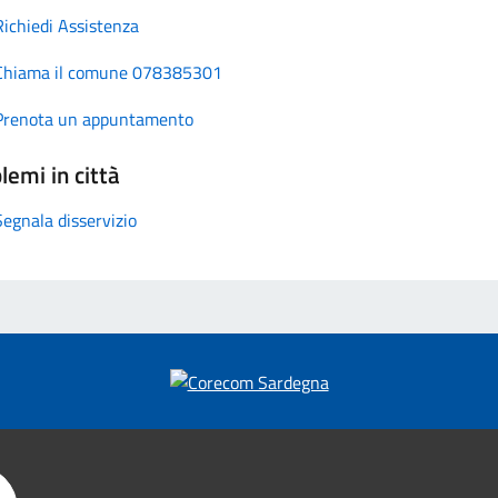
Richiedi Assistenza
Chiama il comune 078385301
Prenota un appuntamento
lemi in città
Segnala disservizio