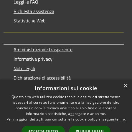
Leggi le FAQ
Richiesta assistenza
Statistiche Web
Amministrazione trasparente
Informativa privacy
Note legali
Dichiarazione di accessibilità
×
Informazioni sui cookie
Questo sito web utilizza cookie tecnici e assimilati strettamente
necessari al corretto funzionamento e alla navigazione del sito,
RSS
Copyright © 2026 • Comune di
nonché un cookie tecnico analitico al solo fine di elaborare
Accessibilità
informazioni statistiche, aggregate e anonime.
Terralba • Powered by
Per maggiori dettagli, può consultare la cookie policy al seguente
link
Privacy
Municipium
Accesso
•
Cookie
redazione
RIFIUTA TUTTO
ACCETTA TUTTO