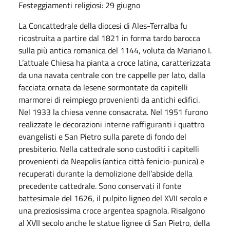
Festeggiamenti religiosi: 29 giugno
La Concattedrale della diocesi di Ales-Terralba fu
ricostruita a partire dal 1821 in forma tardo barocca
sulla più antica romanica del 1144, voluta da Mariano I.
L’attuale Chiesa ha pianta a croce latina, caratterizzata
da una navata centrale con tre cappelle per lato, dalla
facciata ornata da lesene sormontate da capitelli
marmorei di reimpiego provenienti da antichi edifici.
Nel 1933 la chiesa venne consacrata. Nel 1951 furono
realizzate le decorazioni interne raffiguranti i quattro
evangelisti e San Pietro sulla parete di fondo del
presbiterio. Nella cattedrale sono custoditi i capitelli
provenienti da Neapolis (antica città fenicio-punica) e
recuperati durante la demolizione dell’abside della
precedente cattedrale. Sono conservati il fonte
battesimale del 1626, il pulpito ligneo del XVII secolo e
una preziosissima croce argentea spagnola. Risalgono
al XVII secolo anche le statue lignee di San Pietro, della