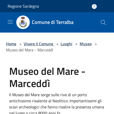
Salta al contenuto principale
Regione Sardegna
Comune di Terralba
Home
>
Vivere il Comune
>
Luoghi
>
Museo
>
Museo del Mare - Marceddì
Museo del Mare -
Marceddì
Il Museo del Mare sorge sulle rive di un porto
antichissimo risalente al Neolitico. Importantissimi gli
scavi archeologici che fanno risalire la presenza umana
nel luogo a circa 8000 anni fa.