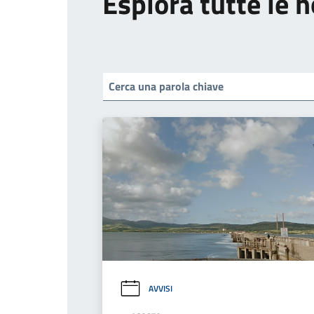
Esplora tutte le n
AVVISI