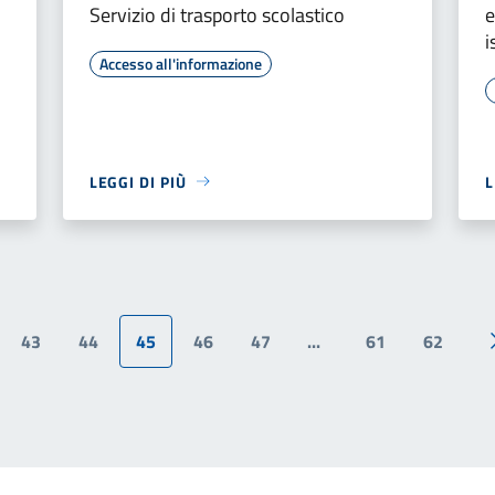
Servizio di trasporto scolastico
e
i
Accesso all'informazione
LEGGI DI PIÙ
L
43
44
45
46
47
...
61
62
ina precedente