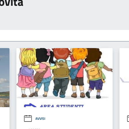
ovità
AVVISI