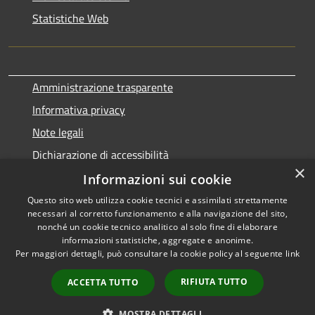
Statistiche Web
Amministrazione trasparente
Informativa privacy
Note legali
Dichiarazione di accessibilità
×
Informazioni sui cookie
Questo sito web utilizza cookie tecnici e assimilati strettamente
necessari al corretto funzionamento e alla navigazione del sito,
RSS
Copyright © 2026 • Comune di
nonché un cookie tecnico analitico al solo fine di elaborare
Accessibilità
informazioni statistiche, aggregate e anonime.
Terralba • Powered by
Per maggiori dettagli, può consultare la cookie policy al seguente
link
Privacy
Municipium
Accesso
•
Cookie
redazione
RIFIUTA TUTTO
ACCETTA TUTTO
Mappa del sito
Statistiche web
MOSTRA DETTAGLI