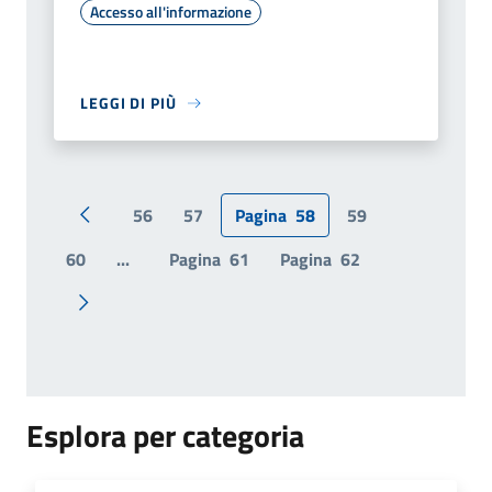
Accesso all'informazione
LEGGI DI PIÙ
56
57
Pagina
58
59
Pagina precedente
60
...
Pagina
61
Pagina
62
Pagina successiva
Esplora per categoria